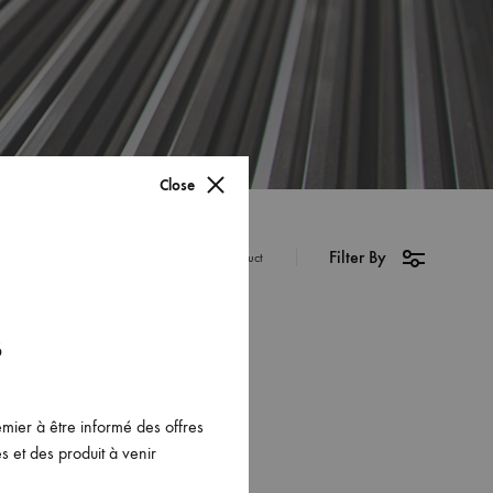
Close
Filter By
1 Product
s
emier à être informé des offres
s et des produit à venir