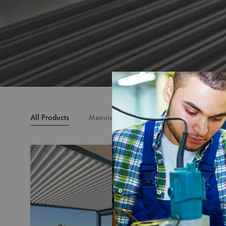
All Products
Menuiserie coulissante
Porte
Me